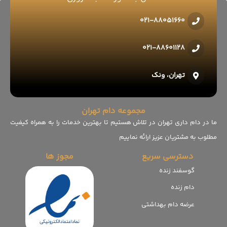
021-88051660
021-88601128
تهران، ونک
مجموعه دام تهران
ما در دام داری تهران در تلاش هستیم تا بهترین خدمات را به همراه کیفیت
مطلوب به مشتریان عزیز ارائه نماییم
دسترسی سریع
مجوز ها
گوسفند زنده
دام زنده
عرضه دام بهداشتی