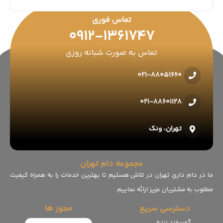
تماس فوری
0912-1361747
تماس به صورت شبانه روزی
021-88051660
021-88601128
تهران، ونک
مجموعه دام تهران
ما در دام داری تهران در تلاش هستیم تا بهترین خدمات را به همراه کیفیت
مطلوب به مشتریان عزیز ارائه نماییم
دسترسی سریع
مجوز ها
گوسفند زنده