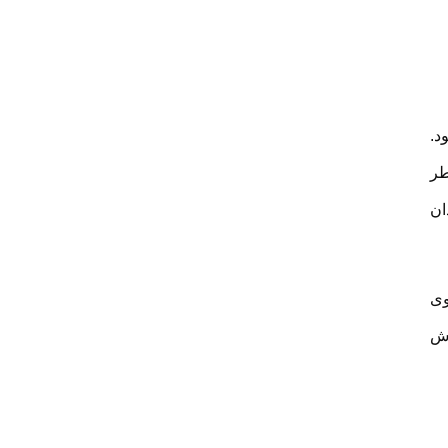
د.
طر
ان
وی
وش