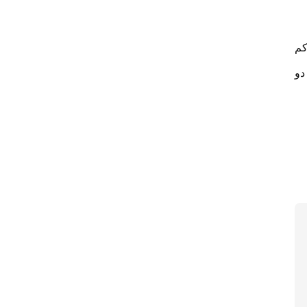
کم
دو