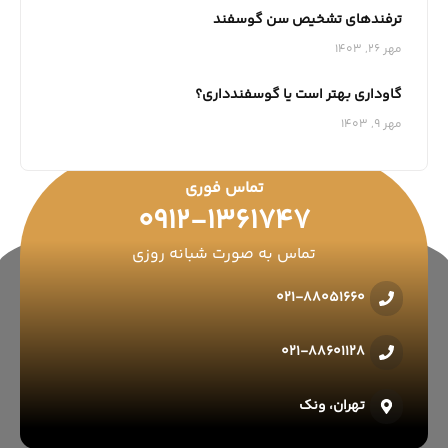
ترفندهای تشخیص سن گوسفند
مهر 26, 1403
گاوداری بهتر است یا گوسفندداری؟
مهر 9, 1403
تماس فوری
0912-1361747
تماس به صورت شبانه روزی
021-88051660
021-88601128
تهران، ونک