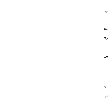
ید
نه
رم
ین
ام
 شده و PH آن کاهش می
هم