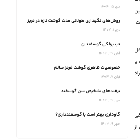
دی 15, 1404
ین
روش‌های نگهداری طولانی‌ مدت گوشت تازه در فریز
ت.
دی 1, 1404
تب برفکی گوسفندان
قل
آبان 26, 1403
پا
خصوصیات ظاهری گوشت قرمز سالم
اه
آبان 7, 1403
ترفندهای تشخیص سن گوسفند
مهر 26, 1403
گاوداری بهتر است یا گوسفندداری؟
قی
مهر 9, 1403
از