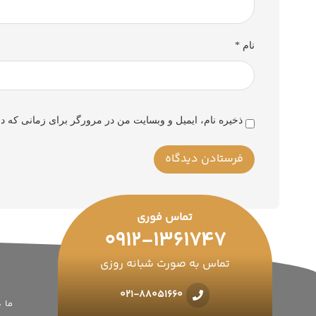
نام
*
ذخیره نام، ایمیل و وبسایت من در مرورگر برای زمانی که دو
تماس فوری
0912-1361747
تماس به صورت شبانه روزی
021-88051660
ما 